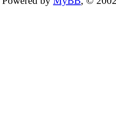
Powered by
MyBB
, © 200