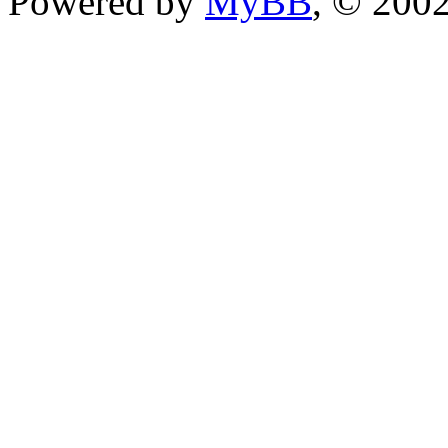
Powered by
MyBB
, © 200