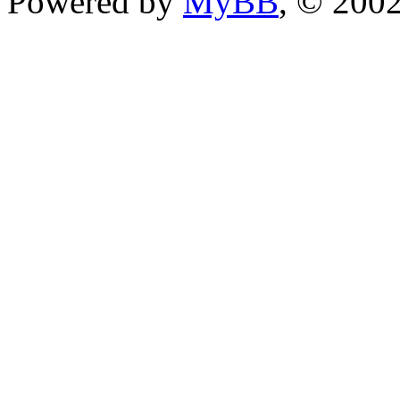
Powered by
MyBB
, © 200